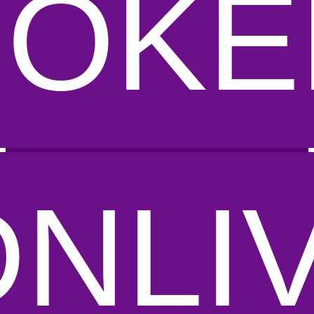
POKE
DNLI