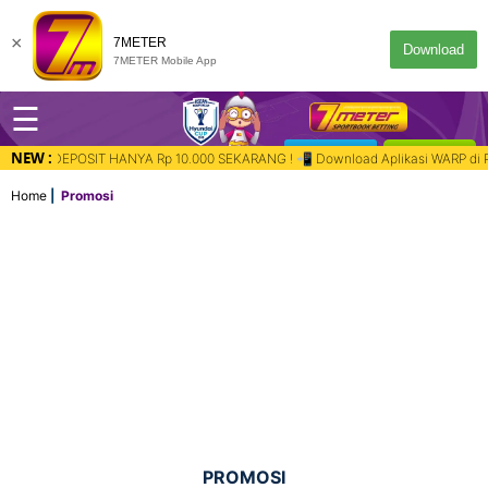
×
7METER
Download
7METER Mobile App
☰
NEW :
DESKTOP
MASUK
00 SEKARANG ! 📲 Download Aplikasi WARP di Playstore & Appstore untuk anti
Home
Promosi
PROMOSI