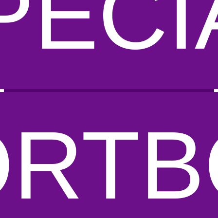
PECI
ORTB